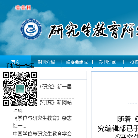
首页
期刊介绍
编委会组成
期刊订阅
投
手机扫一扫看
期刊动态
《研究生教育研究》新一届
编委...
《研究生教育研究》新网站
上线
随着《
《学位与研究生教育》杂志
社一...
究编辑部已于
中国学位与研究生教育学会
《研究生教