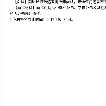
【面试】简历通过筛选者
将通知面试，未通过初选者恕
【面试材料】面试时请携带毕业证书、学位证书及其他
经历证书等）原件。
6.
应聘报名截止时间：
2017
年
9
月
30
日。