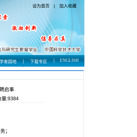
设为首页
|
加入收藏
ENGLISH
学者园地
下载专区
聘启事
量:9384
业务；