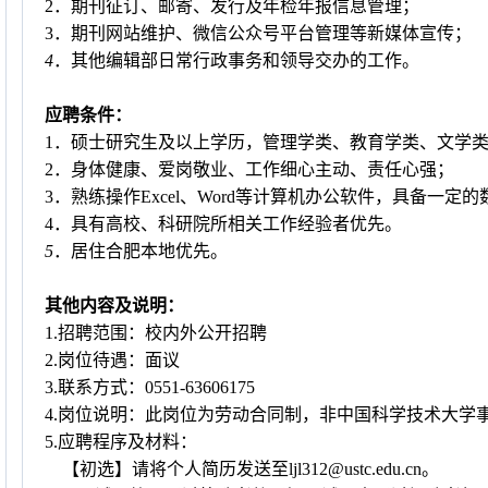
2
．期刊征订、邮寄、发行及年检年报信息管理；
3
．期刊网站维护、微信公众号平台管理等新媒体宣传；
4
．其他编辑部日常行政事务和领导交办的工作。
应聘条件：
1
．硕士研究生及以上学历，管理学类、教育学类、文学
2
．身体健康、爱岗敬业、工作细心主动、责任心强；
3
．熟练操作
Excel
、
Word
等计算机办公软件，具备一定的
4
．具有高校、科研院所相关工作经验者优先。
5
．居住合肥本地优先。
其他内容及说明：
1.
招聘范围：校内外公开招聘
2.
岗位待遇：面议
3.
联系方式：
0551-63606175
4.
岗位说明：此岗位为劳动合同制，非中国科学技术大学
5.
应聘程序及材料：
【初选】请将个人简历发送至
ljl312@ustc.edu.cn
。