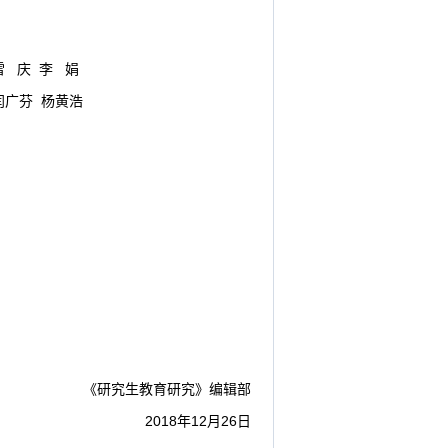
雷
庆
李
娟
闫广芬
杨黄浩
《研究生教育研究》编辑部
2018
年
12
月
26
日