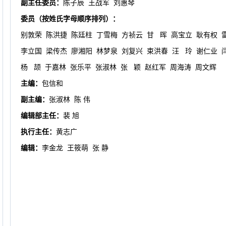
副主任委员：
陈子辰
王战军
刘惠琴
委员（按姓氏字母顺序排列）：
别敦荣
陈洪捷
陈廷柱
丁雪梅
方祯云
甘
晖
高宝立
耿有权
李立国
梁传杰
廖湘阳
林梦泉
刘复兴
束洪春
汪
玲
谢仁业
杨
颉
于嘉林
张乐平
张淑林
张
颖
赵红军
周海涛
周文辉
主编：
包信和
副主编：
张淑林
陈 伟
编辑部主任：
裴 旭
执行主任：
黄志广
编辑：
李金龙
王筱萌
张 静