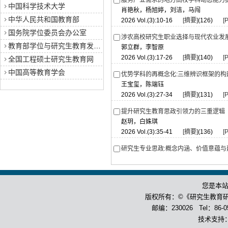
服务产业需求的地方高校学科动态能力
中国科学技术大学
肖艳秋，杨旭婷，刘洁，马闯
中华人民共和国教育部
2026 Vol.(3):10-16
[摘要]
(126)
[
国务院学位委员会办公室
涉农高校研究生职业选择与现代农业发
教育部学位与研究生教育发展中心
郭立群，李智原
2026 Vol.(3):17-26
[摘要]
(140)
[
全国工程硕士研究生教育网
中国高等教育学会
优势学科的再概念化:三维辨识框架的构
王宝玺，陈端钰
2026 Vol.(3):27-34
[摘要]
(131)
[
提升研究生教育思政引领力的三重逻辑
赵玥，白姝琪
2026 Vol.(3):35-41
[摘要]
(136)
[
研究生专业思政:概念内涵、价值意蕴与
李德才
2026 Vol.(3):42-48
[摘要]
(120)
[
您是本
教学情境下博士生导学关系满意度的影
杨院，任浙鑫，张立迁
版权所有：©《研究生教育
2026 Vol.(3):49-59
[摘要]
(128)
[
邮编：230026 Tel：86-055
技术支持
研究生导学关系伦理失度的成因与纾解—