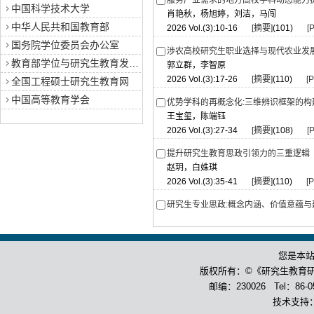
服务产业需求的地方高校学科动态能力
中国科学技术大学
肖艳秋，杨旭婷，刘洁，马闯
中华人民共和国教育部
2026 Vol.(3):10-16
[摘要]
(101)
[
国务院学位委员会办公室
涉农高校研究生职业选择与现代农业发
教育部学位与研究生教育发展中心
郭立群，李智原
2026 Vol.(3):17-26
[摘要]
(110)
[
全国工程硕士研究生教育网
中国高等教育学会
优势学科的再概念化:三维辨识框架的构
王宝玺，陈端钰
2026 Vol.(3):27-34
[摘要]
(108)
[
提升研究生教育思政引领力的三重逻辑
赵玥，白姝琪
2026 Vol.(3):35-41
[摘要]
(110)
[
研究生专业思政:概念内涵、价值意蕴与
李德才
2026 Vol.(3):42-48
[摘要]
(97)
[P
您是本
教学情境下博士生导学关系满意度的影
杨院，任浙鑫，张立迁
版权所有：©《研究生教育
2026 Vol.(3):49-59
[摘要]
(103)
[
邮编：230026 Tel：86-055
技术支持
研究生导学关系伦理失度的成因与纾解—