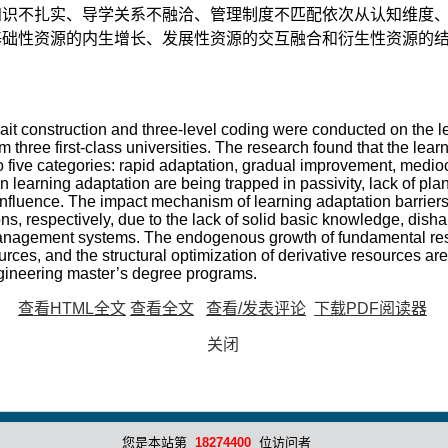
知识不扎实、导学关系不融洽、管理制度不匹配依次从认知维度
基础性资源的内生增长、发展性资源的交互融合和衍生性资源的
ait construction and three-level coding were conducted on the l
 three first-class universities. The research found that the learn
o five categories: rapid adaptation, gradual improvement, medio
 in learning adaptation are being trapped in passivity, lack of pla
nfluence. The impact mechanism of learning adaptation barriers 
ons, respectively, due to the lack of solid basic knowledge, dis
anagement systems. The endogenous growth of fundamental reso
ces, and the structural optimization of derivative resources are e
ngineering master’s degree programs.
查看HTML全文
查看全文
查看/发表评论
下载PDF阅读器
关闭
您是本站第
18274400
位访问者