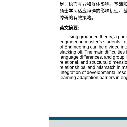
足、语言互异和群体影响。基础
硕士学习适应障碍的影响机理。
障碍的有效策略。
英文摘要
:
Using grounded theory, a portr
engineering master’s students from
of Engineering can be divided int
slacking off. The main difficulties
language differences, and group i
relational, and structural dimensi
relationships, and mismatch in m
integration of developmental resour
learning adaptation barriers in e