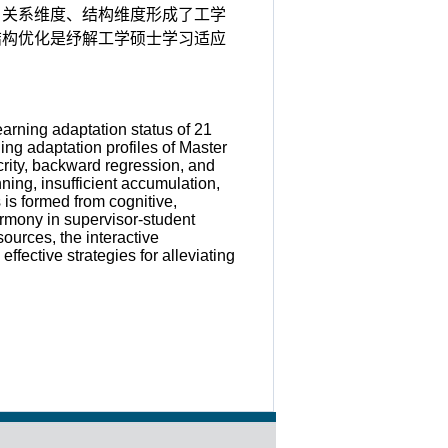
、关系维度、结构维度形成了工学
结构优化是纾解工学硕士学习适应
earning adaptation status of 21
ing adaptation profiles of Master
crity, backward regression, and
nning, insufficient accumulation,
is formed from cognitive,
harmony in supervisor-student
urces, the interactive
ffective strategies for alleviating