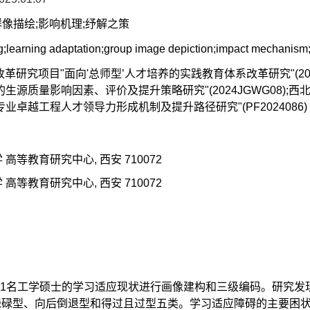
群像描绘;影响机理;纾解之策
g;learning adaptation;group image depiction;impact mechanism;
研究项目"面向'总师型’人才培养的实践教育体系改革研究"(202
生源质量影响因素、评价及提升策略研究"(2024JGWG08);
卓越工程人才领导力形成机制及提升路径研究"(PF2024086)
高等教育研究中心, 西安 710072
高等教育研究中心, 西安 710072
21名工学硕士的学习适应现状进行画像建构和三级编码。研究发
碌碌型、向后倒退型和得过且过型五类。学习适应障碍的主要困