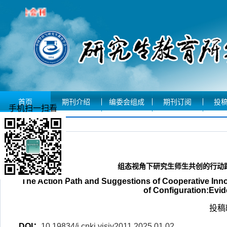
首页
期刊介绍
编委会组成
期刊订阅
投
手机扫一扫看
文章摘要
组态视角下研究生师生共创的行动
The Action Path and Suggestions of Cooperative Inn
of Configuration:Evid
投稿时
DOI：
10.19834/j.cnki.yjsjy2011.2025.01.02