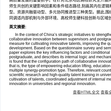
高质量发展的重要抓手。在针对北京地区高校研究生开展
师生共创的关键影响因素和条件组态路径,刻画其内在逻辑
型、资源共融驱动型、多元协同推进型三种类型。据此,
同调适内部机制与外部环境、高校师生硬科技创新与区域
英文摘要
:
In the context of China’s strategic initiatives to stren
collaborative innovation between supervisors and postgr
measure for cultivating innovative talents, improving the q
development. Based on the questionnaire survey and semi-st
paper explores the key influencing factors and conditional 
postgraduate, and describes its internal logic and mechani
is found that the configuration path of collaborative inno
that is, the type of empowering education lifting, educati
multiple synergy-promotion type. Therefore, relevant cou
scientific research and high-quality talent training in univ
cultivation of talents, coordinated adjustment of interna
innovation in universities and regional innovation.
查看HTML全文
查看