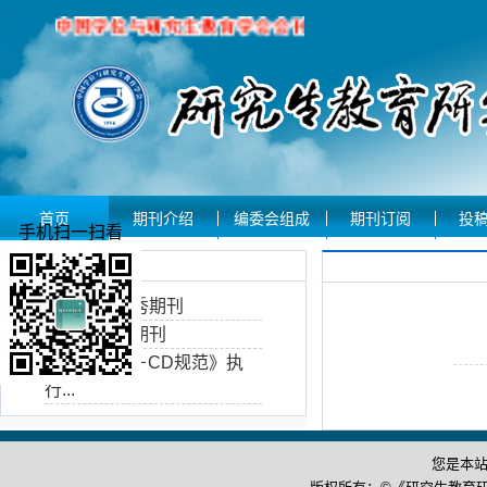
首页
期刊介绍
编委会组成
期刊订阅
投
手机扫一扫看
期刊荣誉
华东地区优秀期刊
安徽省优秀期刊
首届《CAJ－CD规范》执
行...
您是本