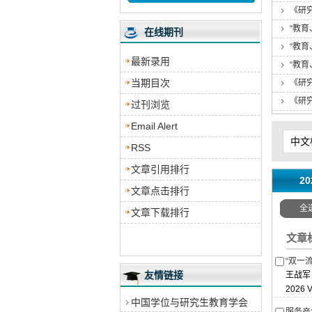
《研
“教
在线期刊
“教
最新录用
“教
当期目次
《研
《研
过刊浏览
Email Alert
中文
RSS
文章引用排行
2
文章点击排行
全
文章下载排行
文章
“双一
友情链接
王战军
2026 V
中国学位与研究生教育学会