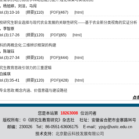
业需求的地方高校学科动态能力提升:理论框架与实现机制
，杨旭婷，刘洁，马闯
ol.(3):10-16
[摘要]
(110)
[PDF]
(467)
[html]
校研究生职业选择与现代农业发展的关联性研究——基于农业新分类视角的实证分析
，李智原
ol.(3):17-26
[摘要]
(120)
[PDF]
(65)
[html]
科的再概念化:三维辨识框架的构建
，陈端钰
ol.(3):27-34
[摘要]
(116)
[PDF]
(444)
[html]
究生教育思政引领力的三重逻辑
白姝琪
ol.(3):35-41
[摘要]
(120)
[PDF]
(428)
[html]
专业思政:概念内涵、价值意蕴与建设路径
点
ol.(3):42-48
[摘要]
(106)
[PDF]
(433)
[html]
您是本站第
18263008
位访问者
境下博士生导学关系满意度的影响因素及优化建议——基于博士生与导师双主体视角
任浙鑫，张立迁
版权所有：©《研究生教育研究》杂志社 社址：安徽省合肥市金寨路96号
ol.(3):49-59
[摘要]
(112)
[PDF]
(448)
[html]
邮编：230026 Tel：86-0551-63606175 E-mail：yjsjy@ustc.edu.cn
技术支持：
北京勤云科技发展有限公司
导学关系伦理失度的成因与纾解——基于“非对称性责任”的理论视角