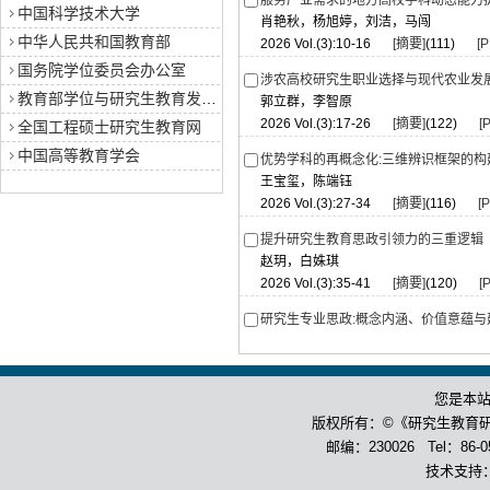
服务产业需求的地方高校学科动态能力
中国科学技术大学
肖艳秋，杨旭婷，刘洁，马闯
中华人民共和国教育部
2026 Vol.(3):10-16
[摘要]
(111)
[P
国务院学位委员会办公室
涉农高校研究生职业选择与现代农业发
教育部学位与研究生教育发展中心
郭立群，李智原
2026 Vol.(3):17-26
[摘要]
(122)
[
全国工程硕士研究生教育网
中国高等教育学会
优势学科的再概念化:三维辨识框架的构
王宝玺，陈端钰
2026 Vol.(3):27-34
[摘要]
(116)
[
提升研究生教育思政引领力的三重逻辑
赵玥，白姝琪
2026 Vol.(3):35-41
[摘要]
(120)
[
研究生专业思政:概念内涵、价值意蕴与
李德才
2026 Vol.(3):42-48
[摘要]
(106)
[
您是本
教学情境下博士生导学关系满意度的影
杨院，任浙鑫，张立迁
版权所有：©《研究生教育
2026 Vol.(3):49-59
[摘要]
(113)
[
邮编：230026 Tel：86-055
技术支持
研究生导学关系伦理失度的成因与纾解—