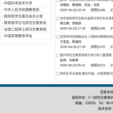
服务产业需求的地方高校学科动态能力
中国科学技术大学
肖艳秋，杨旭婷，刘洁，马闯
中华人民共和国教育部
2026 Vol.(3):10-16
[摘要]
(146)
[
国务院学位委员会办公室
涉农高校研究生职业选择与现代农业发
教育部学位与研究生教育发展中心
郭立群，李智原
2026 Vol.(3):17-26
[摘要]
(158)
[
全国工程硕士研究生教育网
中国高等教育学会
优势学科的再概念化:三维辨识框架的构
王宝玺，陈端钰
2026 Vol.(3):27-34
[摘要]
(147)
[
提升研究生教育思政引领力的三重逻辑
赵玥，白姝琪
2026 Vol.(3):35-41
[摘要]
(157)
[
研究生专业思政:概念内涵、价值意蕴与
李德才
2026 Vol.(3):42-48
[摘要]
(134)
[
您是本
教学情境下博士生导学关系满意度的影
杨院，任浙鑫，张立迁
版权所有：©《研究生教育
2026 Vol.(3):49-59
[摘要]
(146)
[
邮编：230026 Tel：86-055
技术支持
研究生导学关系伦理失度的成因与纾解—