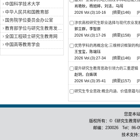
服务产业需求的地方高校学科动态能力
中国科学技术大学
肖艳秋，杨旭婷，刘洁，马闯
中华人民共和国教育部
2026 Vol.(3):10-16
[摘要]
(146)
[
国务院学位委员会办公室
涉农高校研究生职业选择与现代农业发
教育部学位与研究生教育发展中心
郭立群，李智原
2026 Vol.(3):17-26
[摘要]
(158)
[
全国工程硕士研究生教育网
中国高等教育学会
优势学科的再概念化:三维辨识框架的构
王宝玺，陈端钰
2026 Vol.(3):27-34
[摘要]
(146)
[
提升研究生教育思政引领力的三重逻辑
赵玥，白姝琪
2026 Vol.(3):35-41
[摘要]
(157)
[
研究生专业思政:概念内涵、价值意蕴与
李德才
2026 Vol.(3):42-48
[摘要]
(134)
[
您是本
教学情境下博士生导学关系满意度的影
杨院，任浙鑫，张立迁
版权所有：©《研究生教育
2026 Vol.(3):49-59
[摘要]
(146)
[
邮编：230026 Tel：86-055
技术支持
研究生导学关系伦理失度的成因与纾解—