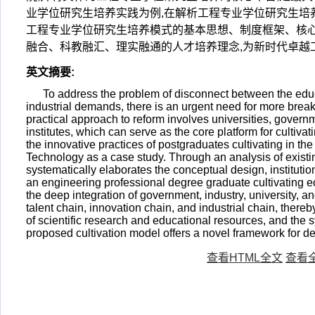
业学位研究生培养实践为例,在解析工程专业学位研究生培
工程专业学位研究生培养模式的基本思想、制度框架、核心
融合、科教融汇、理实融通的人才培养理念,为新时代卓越
英文摘要
:
To address the problem of disconnect between the edu
industrial demands, there is an urgent need for more brea
practical approach to reform involves universities, governm
institutes, which can serve as the core platform for culti
the innovative practices of postgraduates cultivating in the
Technology as a case study. Through an analysis of existi
systematically elaborates the conceptual design, institut
an engineering professional degree graduate cultivating e
the deep integration of government, industry, university, and 
talent chain, innovation chain, and industrial chain, ther
of scientific research and educational resources, and the
proposed cultivation model offers a novel framework for d
查看HTML全文
查看