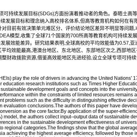
持续发展目标(SDGs)方面扮演着推动者的角色。泰晤士高等教育、Quac
持续发展目标和理念纳入高校排名体系,但高等教育机构如何在有
针对目前有效决策单元难区分、评价结论地区差异不明显等问题,
-DEA模型,收集了全球71个国家的700所高等教育机构可持续发
展效能差异。研究结果表明,全球高校的平均效能值为0.57,亚
地区平均效能最高,港澳台地区、东北地区、东部地区次之,西部地
调整财政拨款资源,借鉴高效能地区先进经验,设立全球专项可持
(HEIs) play the role of drivers in advancing the United Nations
er education research institutions such as Times Higher Educat
ustainable development goals and concepts into the universit
erformance within the constraints of limited resources remains a
nt problems such as the difficulty in distinguishing effective de
s in evaluation conclusions.The authors of this paper have deve
conversion as the core factor.By application of the super-effic
odel, the authors collect input–output data of sustainable d
ferences in the sustainable development effectiveness of univers
o regional categories.The findings show that the global average
 Asia achieving the highest average efficiency, followed by thos