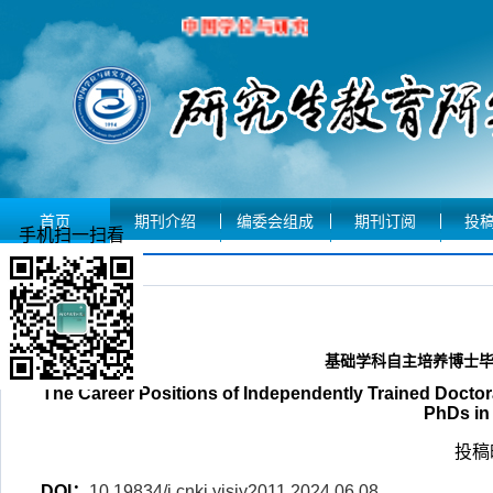
首页
期刊介绍
编委会组成
期刊订阅
投
手机扫一扫看
文章摘要
基础学科自主培养博士
The Career Positions of Independently Trained Doctor
PhDs in
投稿时
DOI：
10.19834/j.cnki.yjsjy2011.2024.06.08