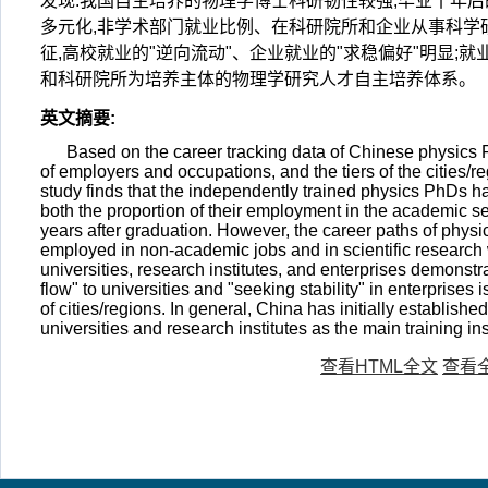
发现:我国自主培养的物理学博士科研韧性较强,毕业十年后
多元化,非学术部门就业比例、在科研院所和企业从事科学
征,高校就业的"逆向流动"、企业就业的"求稳偏好"明显
和科研院所为培养主体的物理学研究人才自主培养体系。
英文摘要
:
Based on the career tracking data of Chinese physics
of employers and occupations, and the tiers of the cities/
study finds that the independently trained physics PhDs ha
both the proportion of their employment in the academic se
years after graduation. However, the career paths of physi
employed in non-academic jobs and in scientific research
universities, research institutes, and enterprises demonstra
flow" to universities and "seeking stability" in enterprises i
of cities/regions. In general, China has initially establish
universities and research institutes as the main training ins
查看HTML全文
查看